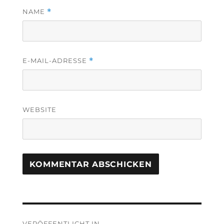
NAME
*
E-MAIL-ADRESSE
*
WEBSITE
Beitragsnavigation
VERÖFFENTLICHT IN