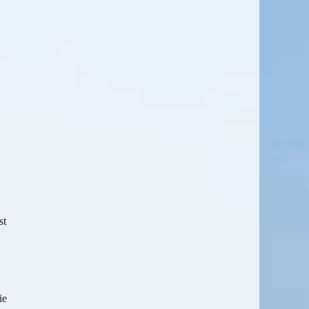
st
ie