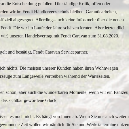
war die Entscheidung gefallen. Die ständige Kritik, offen oder
ürden wir im Fendt Händlerverzeichnis bleiben. Garantiearbeiten,
ffiziell abgesegnet. Allerdings auch keine Infos mehr über die neuen
Fendt. Die wir im Laufe der Jahre schätzen lernten. Aber letztendlich
a wir) unseren Handelsvertrag mit Fendt Caravan zum 31.08.2020.
gelt und bestätigt, Fendt Caravan Servicepartner.
t sich nichts. Die meisten unserer Kunden haben ihren Wohnwagen
hrzeuge zum Langeweile vertreiben während der Wartezeiten.
ssen schon, aber auch die wunderbaren Momente, wenn wir ein Fahrzeu
, das sichtbar gewordene Glück.
ssen es noch nicht. Es hängt von Ihnen ab. Wenn Sie uns auch weiterh
ewonnene Zeit wollen wir nämlich für Sie und Werkstattermine nutzen