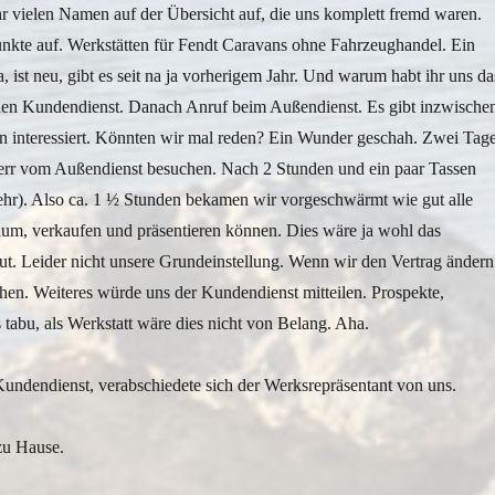
Ihr vielen Namen auf der Übersicht auf, die uns komplett fremd waren.
nkte auf. Werkstätten für Fendt Caravans ohne Fahrzeughandel. Ein
ist neu, gibt es seit na ja vorherigem Jahr. Und warum habt ihr uns da
ür den Kundendienst. Danach Anruf beim Außendienst. Es gibt inzwische
ren interessiert. Könnten wir mal reden? Ein Wunder geschah. Zwei Tag
Herr vom Außendienst besuchen. Nach 2 Stunden und ein paar Tassen
mehr). Also ca. 1 ½ Stunden bekamen wir vorgeschwärmt wie gut alle
um, verkaufen und präsentieren können. Dies wäre ja wohl das
ut. Leider nicht unsere Grundeinstellung. Wenn wir den Vertrag ändern
hen. Weiteres würde uns der Kundendienst mitteilen. Prospekte,
tabu, als Werkstatt wäre dies nicht von Belang. Aha.
undendienst, verabschiedete sich der Werksrepräsentant von uns.
 zu Hause.