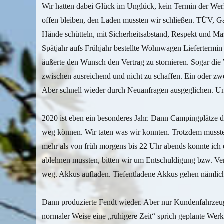
Wir hatten dabei Glück im Unglück, kein Termin der Werk
offen bleiben, den Laden mussten wir schließen. TÜV, G
Hände schütteln, mit Sicherheitsabstand, Respekt und M
Spätjahr aufs Frühjahr bestellte Wohnwagen Liefertermin 
äußerte den Wunsch den Vertrag zu stornieren. Sogar di
zwischen ausreichend und nicht zu schaffen. Ein oder 
Aber schnell wieder durch Neuanfragen ausgeglichen. Uns
2020 ist eben ein besonderes Jahr. Dann Campingplätze dü
weg können. Wir taten was wir konnten. Trotzdem musste
mehr als von früh morgens bis 22 Uhr abends konnte ich 
ablehnen mussten, bitten wir um Entschuldigung bzw. Ve
weg. Akkus aufladen. Tiefentladene Akkus gehen nämlich
Dann produzierte Fendt wieder. Aber nur Kundenfahrzeug
normaler Weise eine „ruhigere Zeit“ sprich geplante Wer