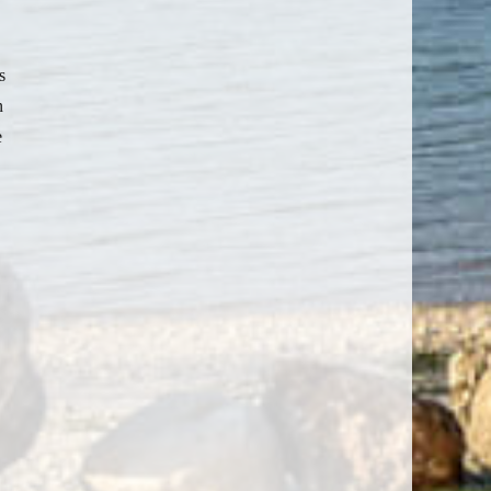
s
n
e