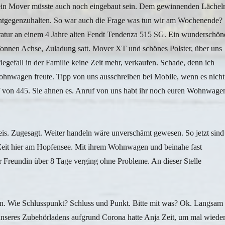
in Mover müsste auch noch eingebaut sein. Dem gewinnenden Lächel
entgegenzuhalten. So war auch die Frage was tun wir am Wochenende?
ratur an einem 4 Jahre alten Fendt Tendenza 515 SG. Ein wunderschön
Tonnen Achse, Zuladung satt. Mover XT und schönes Polster, über uns
egefall in der Familie keine Zeit mehr, verkaufen. Schade, denn ich
ohnwagen freute. Tipp von uns ausschreiben bei Mobile, wenn es nicht
f von 445. Sie ahnen es. Anruf von uns habt ihr noch euren Wohnwage
Preis. Zugesagt. Weiter handeln wäre unverschämt gewesen. So jetzt sind
 Zeit hier am Hopfensee. Mit ihrem Wohnwagen und beinahe fast
r Freundin über 8 Tage verging ohne Probleme. An dieser Stelle
n. Wie Schlusspunkt? Schluss und Punkt. Bitte mit was? Ok. Langsam
seres Zubehörladens aufgrund Corona hatte Anja Zeit, um mal wiede