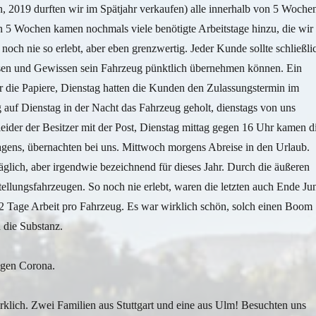
h, 2019 durften wir im Spätjahr verkaufen) alle innerhalb von 5 Woche
en 5 Wochen kamen nochmals viele benötigte Arbeitstage hinzu, die wir
och nie so erlebt, aber eben grenzwertig. Jeder Kunde sollte schließli
en und Gewissen sein Fahrzeug pünktlich übernehmen können. Ein
r die Papiere, Dienstag hatten die Kunden den Zulassungstermin im
auf Dienstag in der Nacht das Fahrzeug geholt, dienstags von uns
eider der Besitzer mit der Post, Dienstag mittag gegen 16 Uhr kamen d
gens, übernachten bei uns. Mittwoch morgens Abreise in den Urlaub.
lltäglich, aber irgendwie bezeichnend für dieses Jahr. Durch die äußeren
lungsfahrzeugen. So noch nie erlebt, waren die letzten auch Ende Ju
. 2 Tage Arbeit pro Fahrzeug. Es war wirklich schön, solch einen Boom
 die Substanz.
igen Corona.
irklich. Zwei Familien aus Stuttgart und eine aus Ulm! Besuchten uns