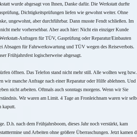
statt wurde abgesagt von Ihnen, Danke dafür. Die Werkstatt durfte
asprüfung, Dichtigkeitsprüfungen liefen wie gewohnt weiter. Ohne
aske, ungewohnt, aber durchführbar. Dann musste Fendt schließen. Im
nicht mehr vorhersehbar. Aber auch hier: Nicht ein einziger Kunde
e Werkstatt-Anfragen für TÜV, Gasprüfung oder Reparatur/Einbauten
zwei Absagen für Fahrwerkswartung und TÜV wegen des Reiseverbots.
er Frühjahrsfest logischerweise abgesagt.
rfen öffnen. Das Telefon stand nicht mehr still. Alle wollten weg bzw.
n wir manche Anfrage nach einer Reparatur oder Hilfe ablehnen. Und
eben nicht arbeiten. Oftmals auch sonntags morgens. Wenn wir Sie
rständnis. Wir waren am Limit. 4 Tage an Fronleichnam waren wir selb
 kaputt.
e. D.h. nach dem Frühjahrsboom, dieses Jahr noch verstärkt, kam
kstatttermine und Arbeiten ohne größere Überraschungen. Jetzt kamen d