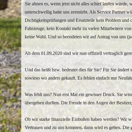
Sie ahnen es, wenn jetzt nicht alles schief laufen würde, 
unterschwellig hatte uns zermürbt. Als Service Partner w
Dichtigkeitsprüfungen und Ersatzteile kein Problem und o
Fahrzeuge, kein Kontakt mehr zu vielen Mitarbeitern von 
keine Wahl. Und so beendeten wir auf Antrag von uns (j
Ab dem 01.09.2020 sind wir nun offiziell vertraglich gere
Und das heißt bzw. bedeutet dies für Sie? Für Sie änder
sowieso wo anders gekauft. Es fehlen einfach nur Neufa
Was fehlt uns? Nun erst Mal ein gewisser Druck. Sie wi
übergeben durften. Die Freude in den Augen der Besitzer
Ob wir starke finanzielle Einbußen haben werden? Wir wi
Vertrauen und zu uns kommen, dann wird es gehen. Die g