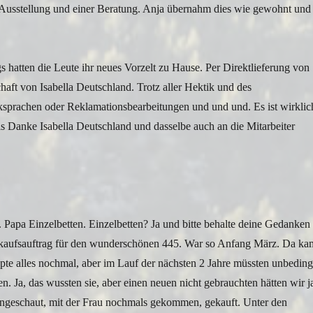
e-Ausstellung und einer Beratung. Anja übernahm dies wie gewohnt und
hatten die Leute ihr neues Vorzelt zu Hause. Per Direktlieferung von
haft von Isabella Deutschland. Trotz aller Hektik und des
ksprachen oder Reklamationsbearbeitungen und und und. Es ist wirklic
ls Danke Isabella Deutschland und dasselbe auch an die Mitarbeiter
 Papa Einzelbetten. Einzelbetten? Ja und bitte behalte deine Gedanken
Verkaufsauftrag für den wunderschönen 445. War so Anfang März. Da ka
te alles nochmal, aber im Lauf der nächsten 2 Jahre müssten unbeding
 Ja, das wussten sie, aber einen neuen nicht gebrauchten hätten wir j
 Angeschaut, mit der Frau nochmals gekommen, gekauft. Unter den