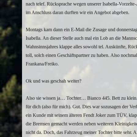
nach telef. Rücksprache wegen unserer Isabella-Vorzelt
im Anschluss daran durften wir ein Angebot abgeben.
Montags kam dann ein E-Mail die Zusage und donnerstags 
Isabella. An dieser Stelle auch mal ein Lob an die Mannsc
Wahnsinnsjahres klappe alles sowohl tel. Auskünfte, Rüc
toll, solch einen Geschäftspartner zu haben. Also nochma
Frankana/Freiko.
Ok und was geschah weiter?
Also sie wissen ja… Tochter… Bianco 445. Bett zu klein.
für dich (also für mich). Gut. Dies war sozusagen der 
ein Kunde mit seinem älteren Fendt Joker zum TÜV, klapp
die Bremsen gemacht werden neben weiteren Kleinigkeiten.
nicht da. Doch, das Fahrzeug meiner Tochter bitte sehr.