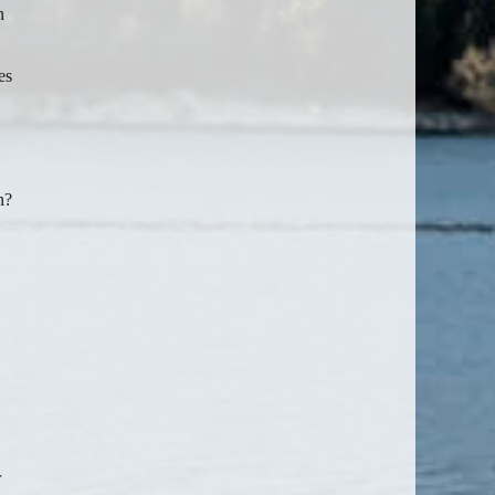
n
es
n?
r