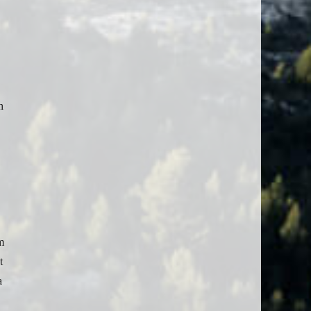
h
m
t
a