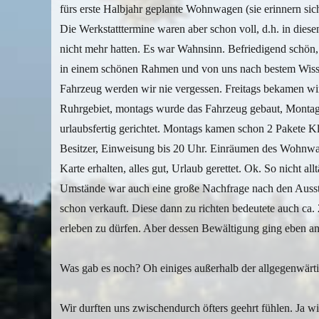
fürs erste Halbjahr geplante Wohnwagen (sie erinnern sic
Die Werkstatttermine waren aber schon voll, d.h. in dies
nicht mehr hatten. Es war Wahnsinn. Befriedigend schön, n
in einem schönen Rahmen und von uns nach bestem Wiss
Fahrzeug werden wir nie vergessen. Freitags bekamen wi
Ruhrgebiet, montags wurde das Fahrzeug gebaut, Montag 
urlaubsfertig gerichtet. Montags kamen schon 2 Pakete Kl
Besitzer, Einweisung bis 20 Uhr. Einräumen des Wohnwa
Karte erhalten, alles gut, Urlaub gerettet. Ok. So nicht a
Umstände war auch eine große Nachfrage nach den Ausstel
schon verkauft. Diese dann zu richten bedeutete auch ca
erleben zu dürfen. Aber dessen Bewältigung ging eben an
Was gab es noch? Oh einiges außerhalb der allgegenwärt
Wir durften uns zwischendurch öfters geehrt fühlen. Ja w