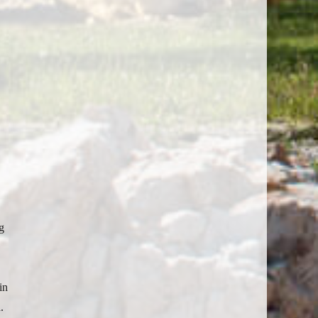
g
in
.