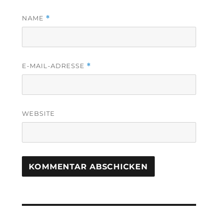
NAME
*
E-MAIL-ADRESSE
*
WEBSITE
Beitragsnavigation